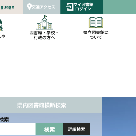
マイ図書館
nguage
交通アクセス
ログイン
県立図書館に
図書館・学校・
へや
ついて
行政の方へ
県内図書館横断検索
検索
詳細検索