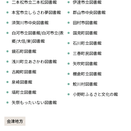
二本松市立二本松図書館
伊達市立図書館
本宮市立しらさわ夢図書館
郡山市中央図書館
須賀川市中央図書館
田村市図書館
白河市立図書館/白河市立(表
国見町図書館
郷/大信/東)図書館
石川町立図書館
鏡石町図書館
三春町民図書館
浅川町立あさかわ図書館
矢吹町図書館
古殿町図書館
棚倉町立図書館
泉崎図書館
鮫川村図書館
塙町立図書館
小野町ふるさと文化の館
矢祭もったいない図書館
会津地方