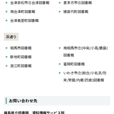
会津若松市立会津図書館
喜多方市立図書館
南会津町図書館
猪苗代町図書館
会津美里町図書館
浜通り
相馬市図書館
南相馬市立(中央/小高/鹿島)
図書館
新地町図書館
富岡町図書館
浪江町図書館
いわき市立(総合/小名浜/勿
来/常磐/内郷/四倉)図書館
お問い合わせ先
福島県立図書館 資料情報サービス部