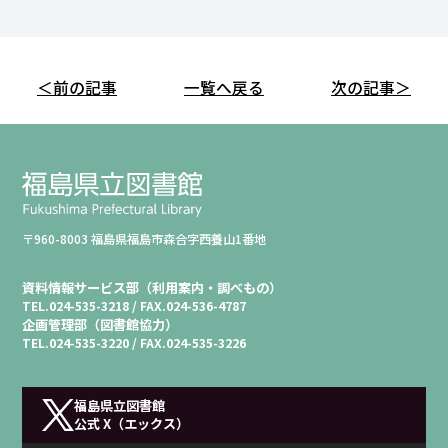
＜前の記事
一覧へ戻る
次の記事＞
〒960-8003 福島県福島市森合字西養山1番地
資料情報サービス部（利用案内・調べもの）
TEL.
024-535-3218 /
FAX.
024-536-4787
企画管理部（図書館協力）
TEL.
024-535-3220 /
FAX.
024-535-3226
福島県立図書館
公式 X（エックス）