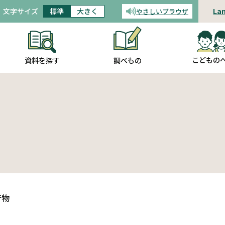
文字サイズ
標準
大きく
La
やさしいブラウザ
音声読み上げ
こどもの
調べもの
資料を探す
行物