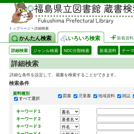
トップページ
> 詳細検索
かんたん検索
いろいろ検索
新着資料
詳細検索
ジャンル検索
NDC分類検索
新着資料
テー
詳細検索
詳細な条件を設定して、蔵書を検索することができます。
検索条件
資料種別
図書
児童書
地域資料
雑誌
すべて選択
キーワード１
キーワード２
キーワード３
キーワード４