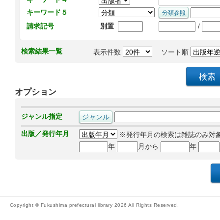
キーワード５
/
請求記号
別置
検索結果一覧
表示件数
ソート順
オプション
ジャンル指定
出版／発行年月
※発行年月の検索は雑誌のみ対
年
月から
年
Copyright © Fukushima prefectural library 2026 All Rights Reserved.