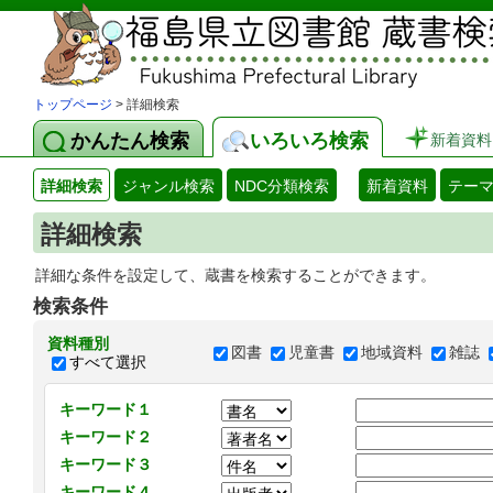
トップページ
> 詳細検索
かんたん検索
いろいろ検索
新着資料
詳細検索
ジャンル検索
NDC分類検索
新着資料
テー
詳細検索
詳細な条件を設定して、蔵書を検索することができます。
検索条件
資料種別
図書
児童書
地域資料
雑誌
すべて選択
キーワード１
キーワード２
キーワード３
キーワード４