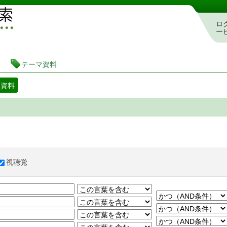
図書館 蔵書検索・予約システム
ロ
ー
テーマ資料
マ資料
視聴覚