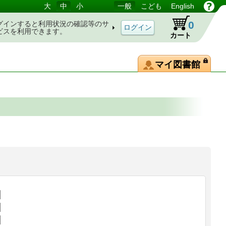
大
中
小
一般
こども
English
0
グインすると利用状況の確認等のサ
ビスを利用できます。
カート
マイ図書館