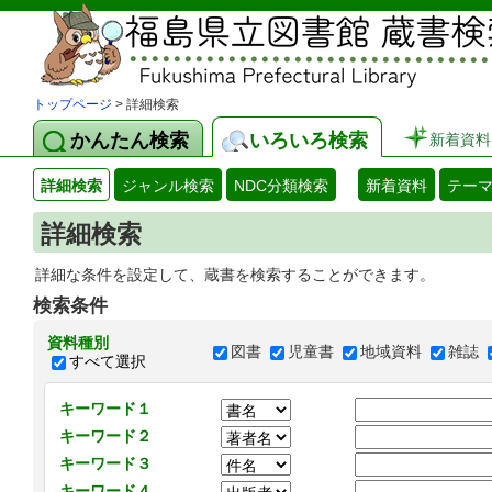
トップページ
> 詳細検索
かんたん検索
いろいろ検索
新着資料
詳細検索
ジャンル検索
NDC分類検索
新着資料
テー
詳細検索
詳細な条件を設定して、蔵書を検索することができます。
検索条件
資料種別
図書
児童書
地域資料
雑誌
すべて選択
キーワード１
キーワード２
キーワード３
キーワード４