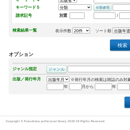
キーワード５
/
請求記号
別置
検索結果一覧
表示件数
ソート順
オプション
ジャンル指定
出版／発行年月
※発行年月の検索は雑誌のみ対
年
月から
年
Copyright © Fukushima prefectural library 2026 All Rights Reserved.