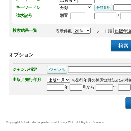
キーワード５
/
請求記号
別置
検索結果一覧
表示件数
ソート順
オプション
ジャンル指定
出版／発行年月
※発行年月の検索は雑誌のみ対
年
月から
年
Copyright © Fukushima prefectural library 2026 All Rights Reserved.