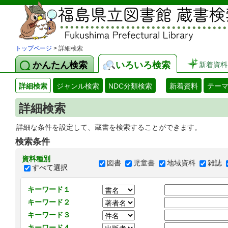
トップページ
> 詳細検索
かんたん検索
いろいろ検索
新着資料
詳細検索
ジャンル検索
NDC分類検索
新着資料
テー
詳細検索
詳細な条件を設定して、蔵書を検索することができます。
検索条件
資料種別
図書
児童書
地域資料
雑誌
すべて選択
キーワード１
キーワード２
キーワード３
キーワード４