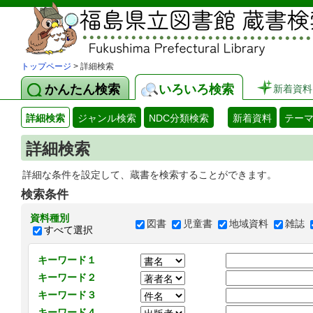
トップページ
> 詳細検索
かんたん検索
いろいろ検索
新着資料
詳細検索
ジャンル検索
NDC分類検索
新着資料
テー
詳細検索
詳細な条件を設定して、蔵書を検索することができます。
検索条件
資料種別
図書
児童書
地域資料
雑誌
すべて選択
キーワード１
キーワード２
キーワード３
キーワード４