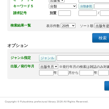
キーワード５
/
請求記号
別置
検索結果一覧
表示件数
ソート順
オプション
ジャンル指定
出版／発行年月
※発行年月の検索は雑誌のみ対
年
月から
年
Copyright © Fukushima prefectural library 2026 All Rights Reserved.