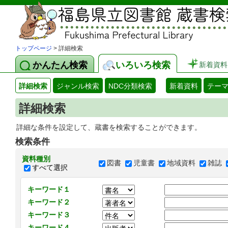
トップページ
> 詳細検索
かんたん検索
いろいろ検索
新着資料
詳細検索
ジャンル検索
NDC分類検索
新着資料
テー
詳細検索
詳細な条件を設定して、蔵書を検索することができます。
検索条件
資料種別
図書
児童書
地域資料
雑誌
すべて選択
キーワード１
キーワード２
キーワード３
キーワード４