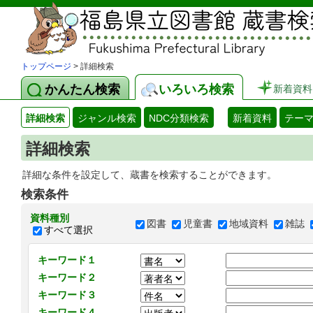
トップページ
> 詳細検索
かんたん検索
いろいろ検索
新着資料
詳細検索
ジャンル検索
NDC分類検索
新着資料
テー
詳細検索
詳細な条件を設定して、蔵書を検索することができます。
検索条件
資料種別
図書
児童書
地域資料
雑誌
すべて選択
キーワード１
キーワード２
キーワード３
キーワード４