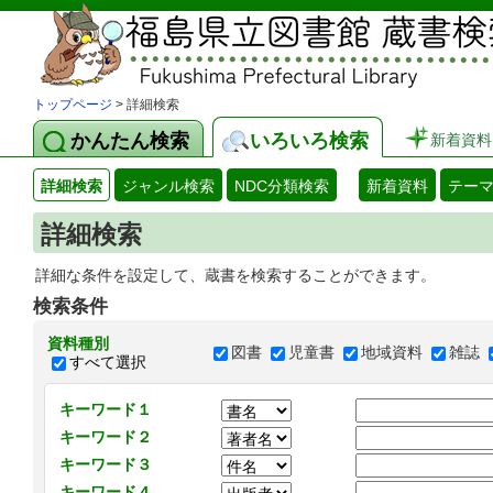
トップページ
> 詳細検索
かんたん検索
いろいろ検索
新着資料
詳細検索
ジャンル検索
NDC分類検索
新着資料
テー
詳細検索
詳細な条件を設定して、蔵書を検索することができます。
検索条件
資料種別
図書
児童書
地域資料
雑誌
すべて選択
キーワード１
キーワード２
キーワード３
キーワード４