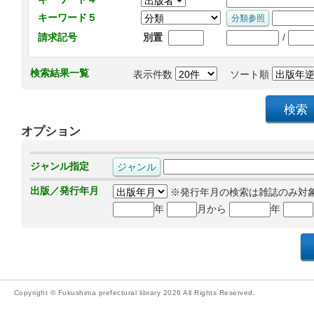
キーワード５
/
請求記号
別置
検索結果一覧
表示件数
ソート順
オプション
ジャンル指定
出版／発行年月
※発行年月の検索は雑誌のみ対
年
月から
年
Copyright © Fukushima prefectural library 2026 All Rights Reserved.