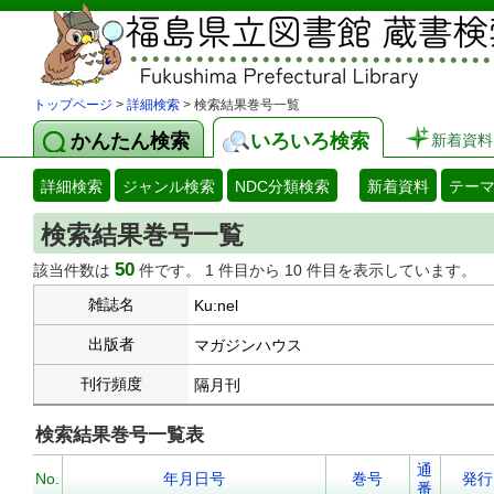
トップページ
>
詳細検索
> 検索結果巻号一覧
かんたん検索
いろいろ検索
新着資料
詳細検索
ジャンル検索
NDC分類検索
新着資料
テー
検索結果巻号一覧
50
該当件数は
件です。 1 件目から 10 件目を表示しています。
雑誌名
Ku:nel
出版者
マガジンハウス
刊行頻度
隔月刊
検索結果巻号一覧表
通
No.
年月日号
巻号
発行
番