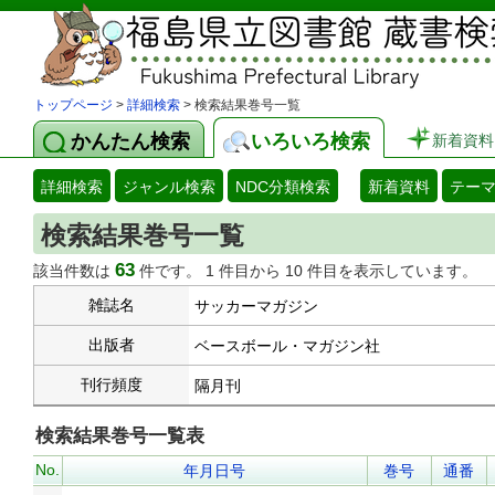
トップページ
>
詳細検索
> 検索結果巻号一覧
かんたん検索
いろいろ検索
新着資料
詳細検索
ジャンル検索
NDC分類検索
新着資料
テー
検索結果巻号一覧
63
該当件数は
件です。 1 件目から 10 件目を表示しています。
雑誌名
サッカーマガジン
出版者
ベースボール・マガジン社
刊行頻度
隔月刊
検索結果巻号一覧表
No.
年月日号
巻号
通番