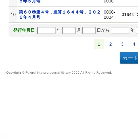
５年６月号
0006
第６０巻第４号，通算１６４４号，２０２
0060-
10
01644
５年４月号
0004
年
月
日から
年
発行年月日
1
2
3
4
Copyright © Fukushima prefectural library 2026 All Rights Reserved.