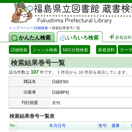
トップページ
>
詳細検索
> 検索結果巻号一覧
かんたん検索
いろいろ検索
新着資料
詳細検索
ジャンル検索
NDC分類検索
新着資料
テー
検索結果巻号一覧
107
該当件数は
件です。 1 件目から 10 件目を表示しています。
雑誌名
日経ESG
出版者
日経BP社
刊行頻度
月刊
検索結果巻号一覧表
No.
年月日号
巻号
通番