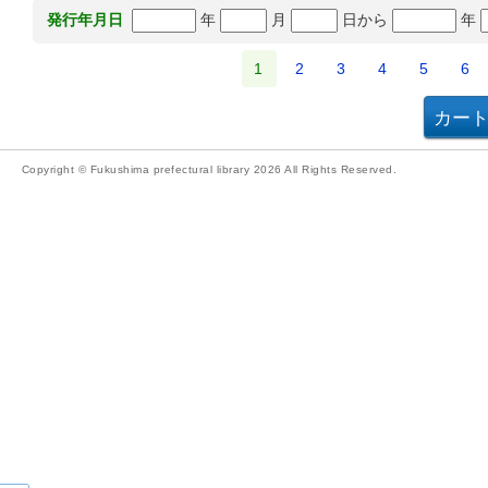
年
月
日から
年
発行年月日
1
2
3
4
5
6
Copyright © Fukushima prefectural library 2026 All Rights Reserved.