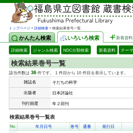
トップページ
>
詳細検索
> 検索結果巻号一覧
かんたん検索
いろいろ検索
新着資料
詳細検索
ジャンル検索
NDC分類検索
新着資料
テー
検索結果巻号一覧
36
該当件数は
件です。 1 件目から 10 件目を表示しています。
雑誌名
そだちの科学
出版者
日本評論社
刊行頻度
年２回刊
検索結果巻号一覧表
No.
年月日号
巻号
通番
発行日