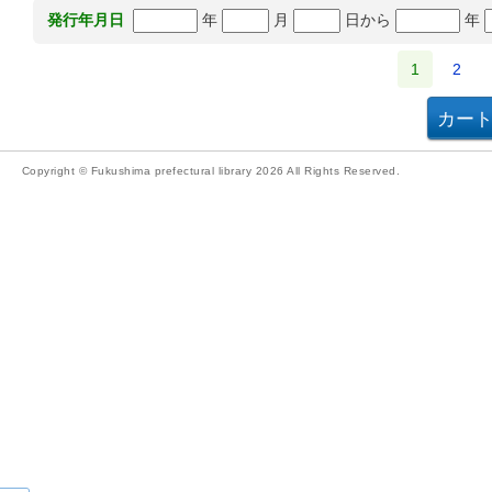
年
月
日から
年
発行年月日
1
2
Copyright © Fukushima prefectural library 2026 All Rights Reserved.