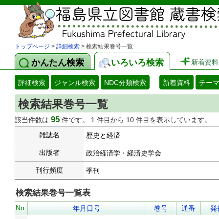
トップページ
>
詳細検索
> 検索結果巻号一覧
かんたん検索
いろいろ検索
新着資料
詳細検索
ジャンル検索
NDC分類検索
新着資料
テー
検索結果巻号一覧
95
該当件数は
件です。 1 件目から 10 件目を表示しています。
雑誌名
歴史と経済
出版者
政治経済学・経済史学会
刊行頻度
季刊
検索結果巻号一覧表
No.
年月日号
巻号
通番
発