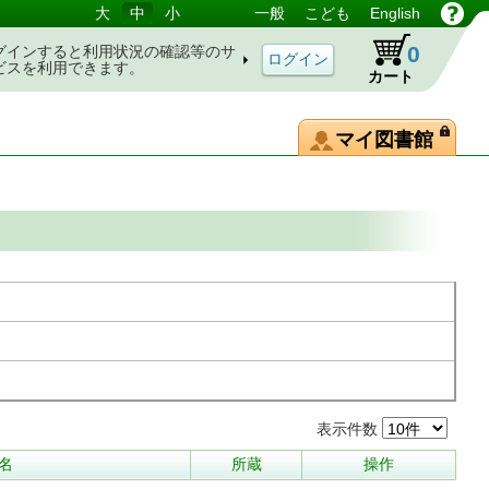
大
中
小
一般
こども
English
0
グインすると利用状況の確認等のサ
ビスを利用できます。
カート
マイ図書館
表示件数
名
所蔵
操作