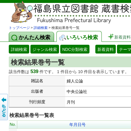
トップページ
>
詳細検索
> 検索結果巻号一覧
かんたん検索
いろいろ検索
新着資料
詳細検索
ジャンル検索
NDC分類検索
新着資料
テー
検索結果巻号一覧
539
該当件数は
件です。 1 件目から 10 件目を表示しています。
雑誌名
婦人公論
出版者
中央公論社
刊行頻度
月刊
検索結果巻号一覧表
No.
年月日号