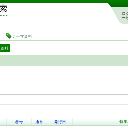
図書館 蔵書検索・予約システム
ロ
ー
テーマ資料
マ資料
特集
巻号
通番
発行日