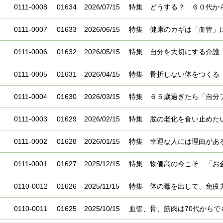
0111-0008
01634
2026/07/15
特集 どうする？ ６０代か
0111-0007
01633
2026/06/15
特集 健康のカギは「血管」
0111-0006
01632
2026/05/15
特集 自分を大切にする介護
0111-0005
01631
2026/04/15
特集 骨折しない体をつくる
0111-0004
01630
2026/03/15
特集 ６５歳過ぎたら「自分
0111-0003
01629
2026/02/15
特集 脳の老化を食い止めた
0111-0002
01628
2026/01/15
特集 幸運な人には理由があ
0111-0001
01627
2025/12/15
特集 物価高の今こそ 「お
0110-0012
01626
2025/11/15
特集 体の毒を出して、免疫
0110-0011
01625
2025/10/15
血管、骨、筋肉は70代からで