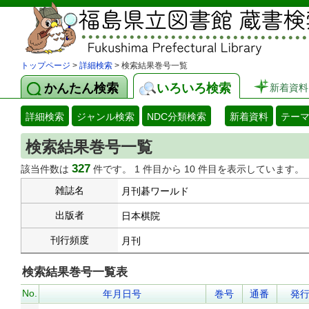
トップページ
>
詳細検索
> 検索結果巻号一覧
かんたん検索
いろいろ検索
新着資料
詳細検索
ジャンル検索
NDC分類検索
新着資料
テー
検索結果巻号一覧
327
該当件数は
件です。 1 件目から 10 件目を表示しています。
雑誌名
月刊碁ワールド
出版者
日本棋院
刊行頻度
月刊
検索結果巻号一覧表
No.
年月日号
巻号
通番
発