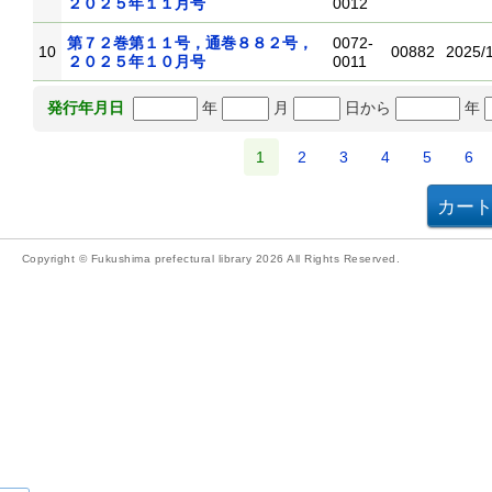
２０２５年１１月号
0012
第７２巻第１１号，通巻８８２号，
0072-
10
00882
2025/
２０２５年１０月号
0011
年
月
日から
年
発行年月日
1
2
3
4
5
6
Copyright © Fukushima prefectural library 2026 All Rights Reserved.