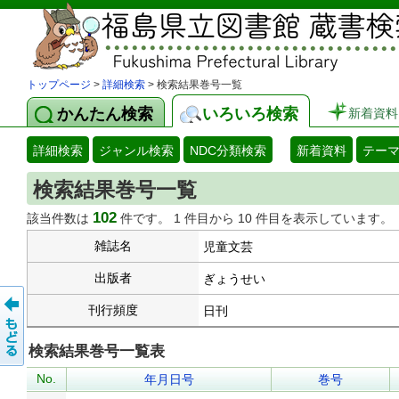
トップページ
>
詳細検索
> 検索結果巻号一覧
かんたん検索
いろいろ検索
新着資料
詳細検索
ジャンル検索
NDC分類検索
新着資料
テー
検索結果巻号一覧
102
該当件数は
件です。 1 件目から 10 件目を表示しています。
雑誌名
児童文芸
出版者
ぎょうせい
刊行頻度
日刊
検索結果巻号一覧表
No.
年月日号
巻号