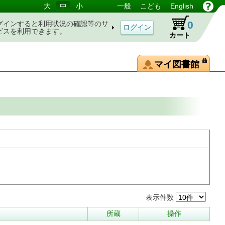
大
中
小
一般
こども
English
0
グインすると利用状況の確認等のサ
ビスを利用できます。
カート
マイ図書館
表示件数
所蔵
操作