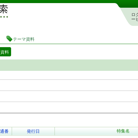
図書館 蔵書検索・予約システム
ロ
ー
テーマ資料
マ資料
特集名
通番
発行日