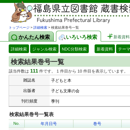
トップページ
>
詳細検索
> 検索結果巻号一覧
かんたん検索
いろいろ検索
新着資料
詳細検索
ジャンル検索
NDC分類検索
新着資料
テー
検索結果巻号一覧
111
該当件数は
件です。 1 件目から 10 件目を表示しています。
雑誌名
子どもと本
出版者
子ども文庫の会
刊行頻度
季刊
検索結果巻号一覧表
No.
年月日号
巻号