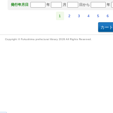
年
月
日から
年
発行年月日
1
2
3
4
5
6
Copyright © Fukushima prefectural library 2026 All Rights Reserved.