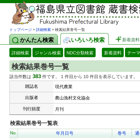
トップページ
>
詳細検索
> 検索結果巻号一覧
かんたん検索
いろいろ検索
新着資料
詳細検索
ジャンル検索
NDC分類検索
新着資料
テー
検索結果巻号一覧
383
該当件数は
件です。 1 件目から 10 件目を表示しています。
雑誌名
現代農業
出版者
農山漁村文化協会
刊行頻度
月刊
検索結果巻号一覧表
No.
年月日号
巻号
通