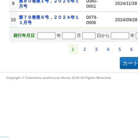
第８０巻第１号，２０２５年１
0080-
9
2024/11/28
月号
0001
第７９巻第６号，２０２４年１
0079-
10
2024/09/28
１月号
0006
年
月
日から
年
発行年月日
1
2
3
4
5
6
Copyright © Fukushima prefectural library 2026 All Rights Reserved.