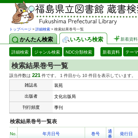
トップページ
>
詳細検索
> 検索結果巻号一覧
かんたん検索
いろいろ検索
新着資料
詳細検索
ジャンル検索
NDC分類検索
新着資料
テー
検索結果巻号一覧
221
該当件数は
件です。 1 件目から 10 件目を表示しています。
雑誌名
装苑
出版者
文化出版局
刊行頻度
季刊
検索結果巻号一覧表
通
No.
年月日号
巻号
発行日
番