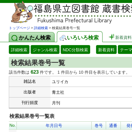
トップページ
>
詳細検索
> 検索結果巻号一覧
かんたん検索
いろいろ検索
新着資料
詳細検索
ジャンル検索
NDC分類検索
新着資料
テー
検索結果巻号一覧
623
該当件数は
件です。 1 件目から 10 件目を表示しています。
雑誌名
ユリイカ
出版者
青土社
刊行頻度
月刊
検索結果巻号一覧表
No.
年月日号
巻号
通番
発