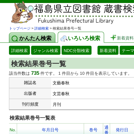
トップページ
>
詳細検索
> 検索結果巻号一覧
かんたん検索
いろいろ検索
新着資料
詳細検索
ジャンル検索
NDC分類検索
新着資料
テー
検索結果巻号一覧
735
該当件数は
件です。 1 件目から 10 件目を表示しています。
雑誌名
文藝春秋
出版者
文芸春秋
刊行頻度
月刊
検索結果巻号一覧表
通
No.
年月日号
巻号
発行日
番