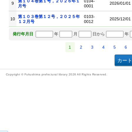
第１０４巻第１号，２０２６年１
0104-
9
2026/01/01
月号
0001
第１０３巻第１２号，２０２５年
0103-
10
2025/12/01
１２月号
0012
年
月
日から
年
発行年月日
1
2
3
4
5
6
Copyright © Fukushima prefectural library 2026 All Rights Reserved.