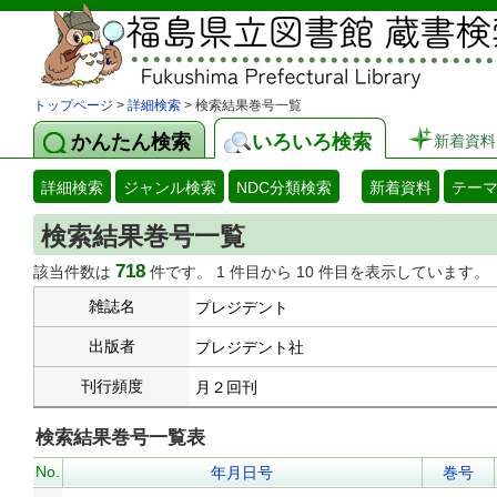
トップページ
>
詳細検索
> 検索結果巻号一覧
かんたん検索
いろいろ検索
新着資料
詳細検索
ジャンル検索
NDC分類検索
新着資料
テー
検索結果巻号一覧
718
該当件数は
件です。 1 件目から 10 件目を表示しています。
雑誌名
プレジデント
出版者
プレジデント社
刊行頻度
月２回刊
検索結果巻号一覧表
No.
年月日号
巻号