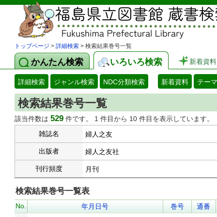
トップページ
>
詳細検索
> 検索結果巻号一覧
かんたん検索
いろいろ検索
新着資料
詳細検索
ジャンル検索
NDC分類検索
新着資料
テー
検索結果巻号一覧
529
該当件数は
件です。 1 件目から 10 件目を表示しています。
雑誌名
婦人之友
出版者
婦人之友社
刊行頻度
月刊
検索結果巻号一覧表
No.
年月日号
巻号
通番