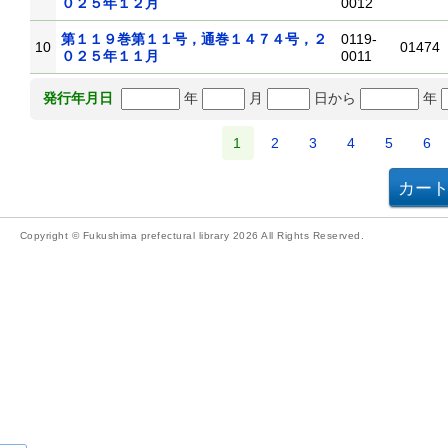
０２５年１２月
0012
第１１９巻第１１号，通巻１４７４号，２
0119-
10
01474
０２５年１１月
0011
年
月
日から
年
発行年月日
1
2
3
4
5
6
Copyright © Fukushima prefectural library 2026 All Rights Reserved.