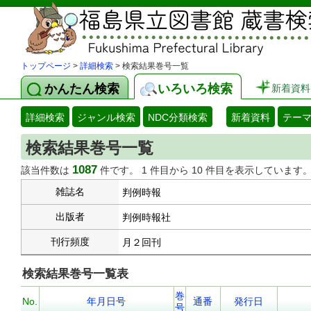
トップページ
>
詳細検索
> 検索結果巻号一覧
かんたん検索
いろいろ検索
新着資料
詳細検索
ジャンル検索
NDC分類検索
新着資料
テー
検索結果巻号一覧
1087
該当件数は
件です。 1 件目から 10 件目を表示しています
雑誌名
判例時報
出版者
判例時報社
刊行頻度
月２回刊
検索結果巻号一覧表
巻
No.
年月日号
通番
発行日
号