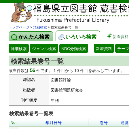
トップページ
>
詳細検索
> 検索結果巻号一覧
かんたん検索
いろいろ検索
新着資料
詳細検索
ジャンル検索
NDC分類検索
新着資料
テー
検索結果巻号一覧
56
該当件数は
件です。 1 件目から 10 件目を表示しています。
雑誌名
図書館評論
出版者
図書館問題研究会
刊行頻度
年刊
検索結果巻号一覧表
No.
年月日号
巻号
通番