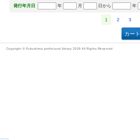
年
月
日から
年
発行年月日
1
2
3
Copyright © Fukushima prefectural library 2026 All Rights Reserved.