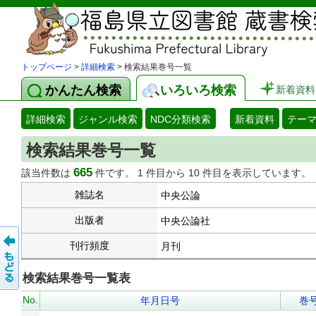
トップページ
>
詳細検索
> 検索結果巻号一覧
かんたん検索
いろいろ検索
新着資料
詳細検索
ジャンル検索
NDC分類検索
新着資料
テー
検索結果巻号一覧
665
該当件数は
件です。 1 件目から 10 件目を表示しています。
雑誌名
中央公論
出版者
中央公論社
刊行頻度
月刊
検索結果巻号一覧表
No.
年月日号
巻