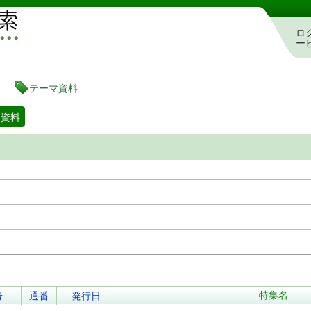
図書館 蔵書検索・予約システム
ロ
ー
テーマ資料
マ資料
特集名
号
通番
発行日