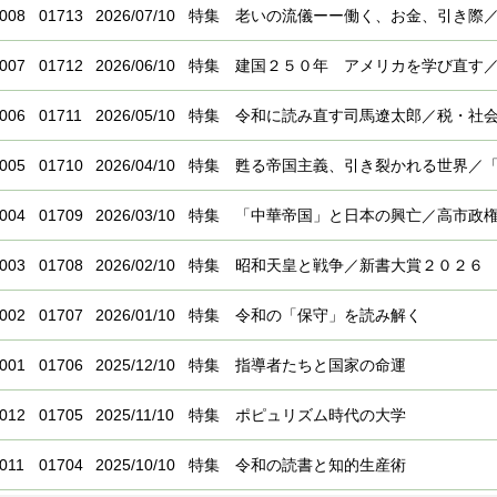
008
01713
2026/07/10
特集 老いの流儀ーー働く、お金、引き際
007
01712
2026/06/10
特集 建国２５０年 アメリカを学び直す
006
01711
2026/05/10
特集 令和に読み直す司馬遼太郎／税・社
005
01710
2026/04/10
特集 甦る帝国主義、引き裂かれる世界／
004
01709
2026/03/10
特集 「中華帝国」と日本の興亡／高市政
003
01708
2026/02/10
特集 昭和天皇と戦争／新書大賞２０２６
002
01707
2026/01/10
特集 令和の「保守」を読み解く
001
01706
2025/12/10
特集 指導者たちと国家の命運
012
01705
2025/11/10
特集 ポピュリズム時代の大学
011
01704
2025/10/10
特集 令和の読書と知的生産術