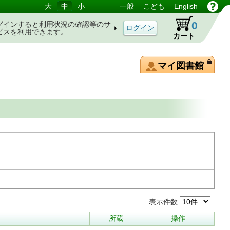
大
中
小
一般
こども
English
0
グインすると利用状況の確認等のサ
ビスを利用できます。
カート
マイ図書館
表示件数
所蔵
操作