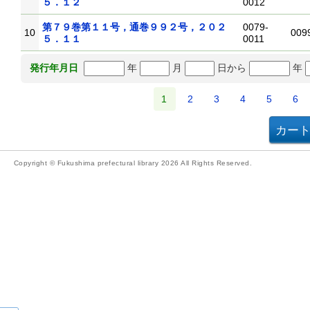
５．１２
0012
第７９巻第１１号，通巻９９２号，２０２
0079-
10
009
５．１１
0011
年
月
日から
年
発行年月日
1
2
3
4
5
6
Copyright © Fukushima prefectural library 2026 All Rights Reserved.