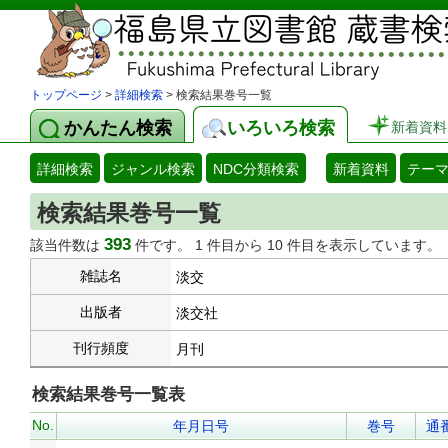
トップページ
>
詳細検索
> 検索結果巻号一覧
かんたん検索
いろいろ検索
新着資料
詳細検索
ジャンル検索
NDC分類検索
新着資料
テー
検索結果巻号一覧
393
該当件数は
件です。 1 件目から 10 件目を表示しています。
雑誌名
淡交
出版者
淡交社
刊行頻度
月刊
検索結果巻号一覧表
No.
年月日号
巻号
通