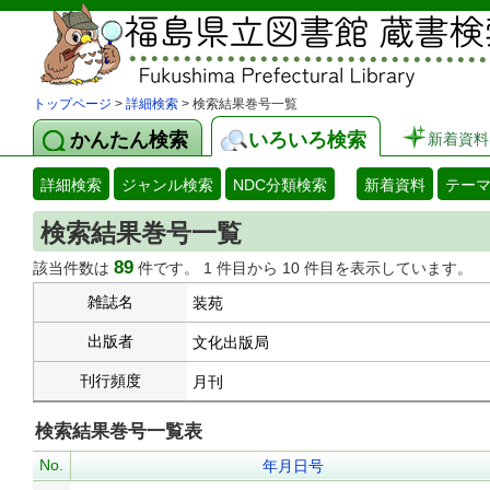
トップページ
>
詳細検索
> 検索結果巻号一覧
かんたん検索
いろいろ検索
新着資料
詳細検索
ジャンル検索
NDC分類検索
新着資料
テー
検索結果巻号一覧
89
該当件数は
件です。 1 件目から 10 件目を表示しています。
雑誌名
装苑
出版者
文化出版局
刊行頻度
月刊
検索結果巻号一覧表
No.
年月日号