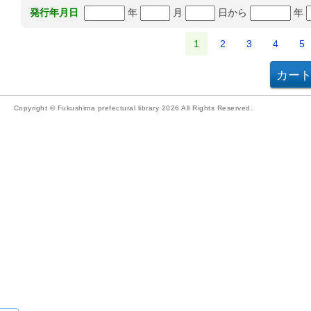
年
月
日から
年
発行年月日
1
2
3
4
5
Copyright © Fukushima prefectural library 2026 All Rights Reserved.