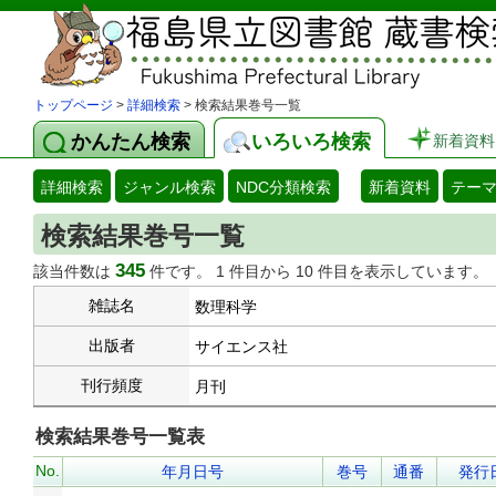
トップページ
>
詳細検索
> 検索結果巻号一覧
かんたん検索
いろいろ検索
新着資料
詳細検索
ジャンル検索
NDC分類検索
新着資料
テー
検索結果巻号一覧
345
該当件数は
件です。 1 件目から 10 件目を表示しています。
雑誌名
数理科学
出版者
サイエンス社
刊行頻度
月刊
検索結果巻号一覧表
No.
年月日号
巻号
通番
発行