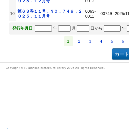
０２５．１２月号
0012
第６３巻１１号，ＮＯ．７４９，２
0063-
10
00749
2025/1
０２５．１１月号
0011
年
月
日から
年
発行年月日
1
2
3
4
5
6
Copyright © Fukushima prefectural library 2026 All Rights Reserved.