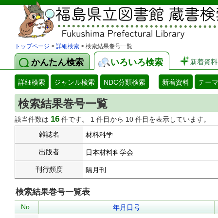
トップページ
>
詳細検索
> 検索結果巻号一覧
かんたん検索
いろいろ検索
新着資料
詳細検索
ジャンル検索
NDC分類検索
新着資料
テー
検索結果巻号一覧
16
該当件数は
件です。 1 件目から 10 件目を表示しています。
雑誌名
材料科学
出版者
日本材料科学会
刊行頻度
隔月刊
検索結果巻号一覧表
No.
年月日号