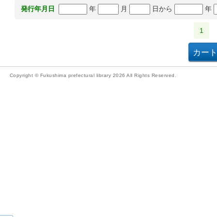
年
月
日から
年
発行年月日
1
Copyright © Fukushima prefectural library 2026 All Rights Reserved.