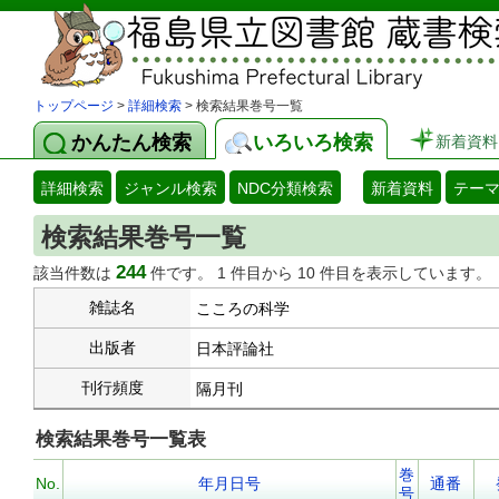
トップページ
>
詳細検索
> 検索結果巻号一覧
かんたん検索
いろいろ検索
新着資料
詳細検索
ジャンル検索
NDC分類検索
新着資料
テー
検索結果巻号一覧
244
該当件数は
件です。 1 件目から 10 件目を表示しています。
雑誌名
こころの科学
出版者
日本評論社
刊行頻度
隔月刊
検索結果巻号一覧表
巻
No.
年月日号
通番
号