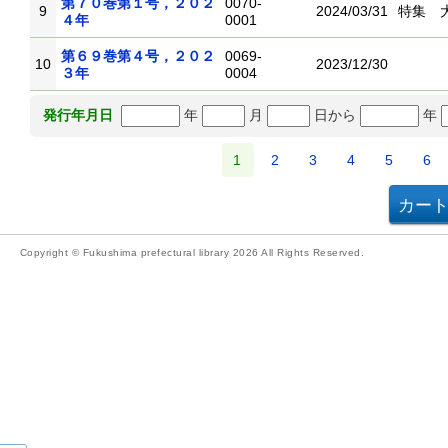
第７０巻第１号，２０２
0070-
9
2024/03/31
特集 
４年
0001
第６９巻第４号，２０２
0069-
10
2023/12/30
３年
0004
年
月
日から
年
発行年月日
1
2
3
4
5
6
Copyright © Fukushima prefectural library 2026 All Rights Reserved.