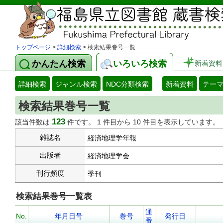
トップページ
>
詳細検索
> 検索結果巻号一覧
かんたん検索
いろいろ検索
新着資料
詳細検索
ジャンル検索
NDC分類検索
新着資料
テー
検索結果巻号一覧
123
該当件数は
件です。 1 件目から 10 件目を表示しています。
雑誌名
経済地理学年報
出版者
経済地理学会
刊行頻度
季刊
検索結果巻号一覧表
通
No.
年月日号
巻号
発行日
番