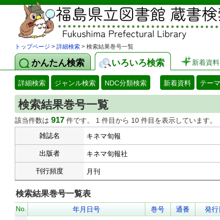
トップページ
>
詳細検索
> 検索結果巻号一覧
かんたん検索
いろいろ検索
新着資料
詳細検索
ジャンル検索
NDC分類検索
新着資料
テー
検索結果巻号一覧
917
該当件数は
件です。 1 件目から 10 件目を表示しています。
雑誌名
キネマ旬報
出版者
キネマ旬報社
刊行頻度
月刊
検索結果巻号一覧表
No.
年月日号
巻号
通番
発行