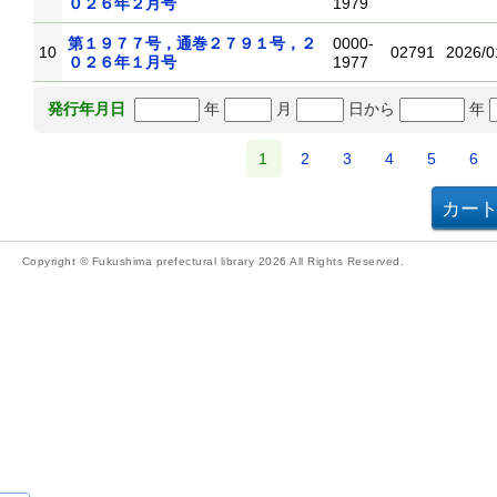
０２６年２月号
1979
第１９７７号，通巻２７９１号，２
0000-
10
02791
2026/0
０２６年１月号
1977
年
月
日から
年
発行年月日
1
2
3
4
5
6
Copyright © Fukushima prefectural library 2026 All Rights Reserved.