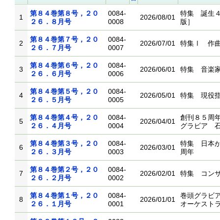
第８４巻第８号，２０
0084-
特集 誕生
1
2026/08/01
２６．８月号
0008
版］
第８４巻第７号，２０
0084-
2
2026/07/01
特集Ⅰ 作
２６．７月号
0007
第８４巻第６号，２０
0084-
3
2026/06/01
特集 音楽
２６．６月号
0006
第８４巻第５号，２０
0084-
4
2026/05/01
特集 現役
２６．５月号
0005
第８４巻第４号，２０
0084-
創刊８５周
5
2026/04/01
２６．４月号
0004
グラビア 
第８４巻第３号，２０
0084-
特集 日本
6
2026/03/01
２６．３月号
0003
周年
第８４巻第２号，２０
0084-
7
2026/02/01
特集 コン
２６．２月号
0002
第８４巻第１号，２０
0084-
巻頭グラビ
8
2026/01/01
２６．１月号
0001
オーケスト