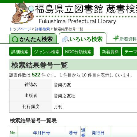
トップページ
>
詳細検索
> 検索結果巻号一覧
かんたん検索
いろいろ検索
新着資料
詳細検索
ジャンル検索
NDC分類検索
新着資料
テー
検索結果巻号一覧
522
該当件数は
件です。 1 件目から 10 件目を表示しています。
雑誌名
音楽の友
出版者
音楽之友社
刊行頻度
月刊
検索結果巻号一覧表
通
No.
年月日号
巻号
発行日
番