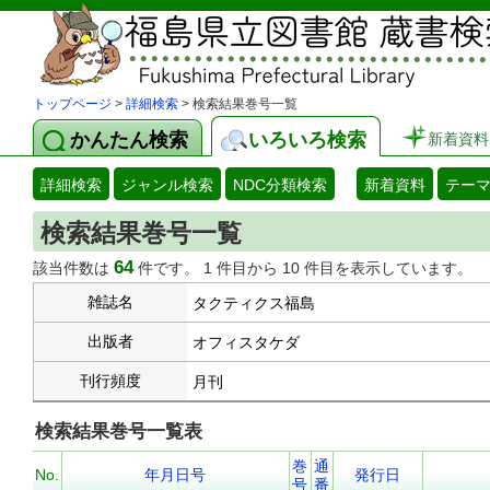
トップページ
>
詳細検索
> 検索結果巻号一覧
かんたん検索
いろいろ検索
新着資料
詳細検索
ジャンル検索
NDC分類検索
新着資料
テー
検索結果巻号一覧
64
該当件数は
件です。 1 件目から 10 件目を表示しています。
雑誌名
タクティクス福島
出版者
オフィスタケダ
刊行頻度
月刊
検索結果巻号一覧表
巻
通
No.
年月日号
発行日
号
番