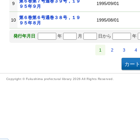
第６巻第７号通巻３９号，１９
9
1995/09/01
９５年９月
第６巻第６号通巻３８号，１９
10
1995/08/01
９５年８月
年
月
日から
年
発行年月日
1
2
3
4
Copyright © Fukushima prefectural library 2026 All Rights Reserved.