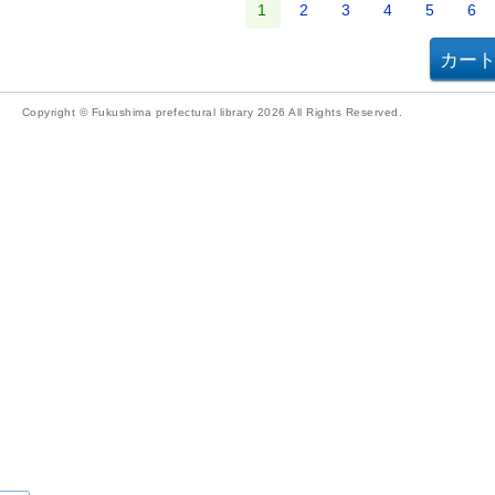
1
2
3
4
5
6
Copyright © Fukushima prefectural library 2026 All Rights Reserved.