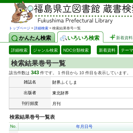
トップページ
>
詳細検索
> 検索結果巻号一覧
かんたん検索
いろいろ検索
新着資料
詳細検索
ジャンル検索
NDC分類検索
新着資料
テー
検索結果巻号一覧
343
該当件数は
件です。 1 件目から 10 件目を表示しています。
雑誌名
財界ふくしま
出版者
東北財界
刊行頻度
月刊
検索結果巻号一覧表
No.
年月日号