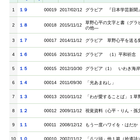
1
１９
00019
2017/02/12
グラビア 『日本学芸新聞
草野心平の文字と書（グラ
2
１８
00018
2015/11/12
の他―
3
１７
00017
2014/11/12
グラビア 草野心平を送る
4
１６
00016
2013/11/12
グラビア （1）平和祈念
5
１５
00015
2012/10/30
グラビア（1） いわき海
6
１４
00014
2011/09/30
「光あまねし」
7
１３
00013
2010/11/12
「わが愛することば」１草
8
１２
00012
2009/11/12
視覚資料（心平・りん・孫
9
１１
00011
2008/12/12
もう一度ハワイを・はだか
10
１０
00010
2007/11/12
「八ツ頭」他１篇（拾遺詩