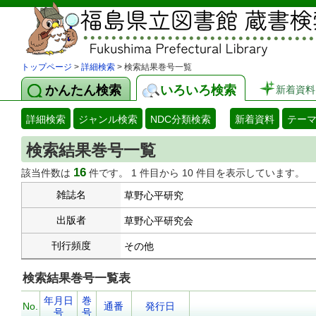
トップページ
>
詳細検索
> 検索結果巻号一覧
かんたん検索
いろいろ検索
新着資料
詳細検索
ジャンル検索
NDC分類検索
新着資料
テー
検索結果巻号一覧
16
該当件数は
件です。 1 件目から 10 件目を表示しています。
雑誌名
草野心平研究
出版者
草野心平研究会
刊行頻度
その他
検索結果巻号一覧表
年月日
巻
No.
通番
発行日
号
号