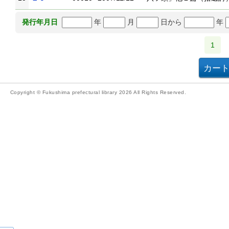
年
月
日から
年
発行年月日
1
Copyright © Fukushima prefectural library 2026 All Rights Reserved.